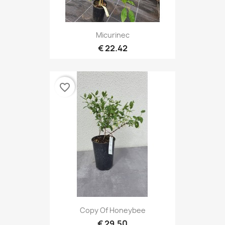
Micurinec
22.42 €
favorite_border
Copy Of Honeybee
29.50 €