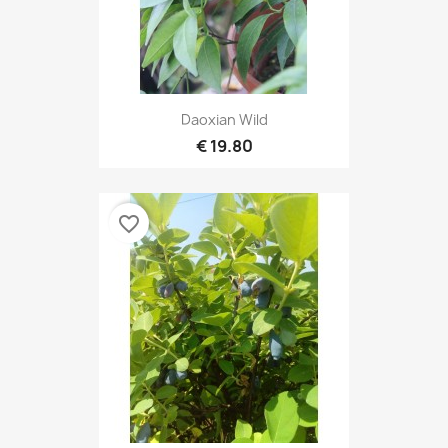
Daoxian Wild
19.80 €
favorite_border