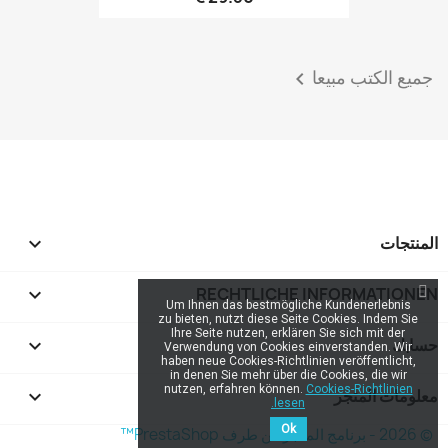
جميع الكتب مبيعا

المنتجات


RECHTLICHE INFORMATIONEN
Um Ihnen das bestmögliche Kundenerlebnis
zu bieten, nutzt diese Seite Cookies. Indem Sie
Ihre Seite nutzen, erklären Sie sich mit der
حسابك

Verwendung von Cookies einverstanden. Wir
haben neue Cookies-Richtlinien veröffentlicht,
in denen Sie mehr über die Cookies, die wir
nutzen, erfahren können.
Cookies-Richtlinien
معلومات المتجر
keyboard_arrow_down
lesen.
Ok
© 2026 - برنامج المتجر من طرف PrestaShop™