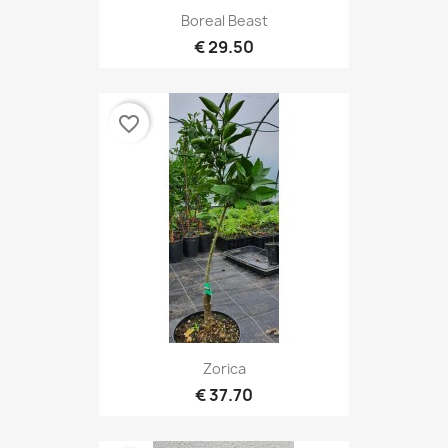
Boreal Beast
29.50 €
favorite_border
Zorica
37.70 €