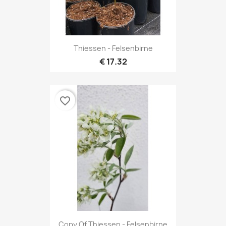
Thiessen - Felsenbirne
17.32 €
favorite_border
Copy Of Thiessen - Felsenbirne