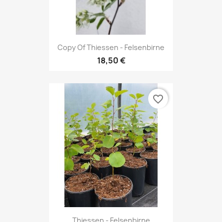
Copy Of Thiessen - Felsenbirne
18,50 €
favorite_border
Thiessen - Felsenbirne