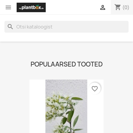
shopping_cart


(0)
search
POPULAARSED TOOTED
favorite_border