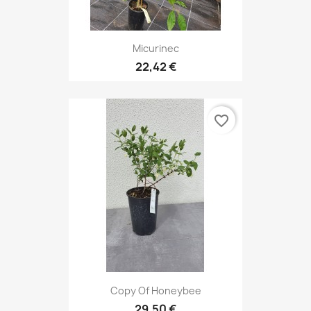
Micurinec
22,42 €
favorite_border
Copy Of Honeybee
29,50 €