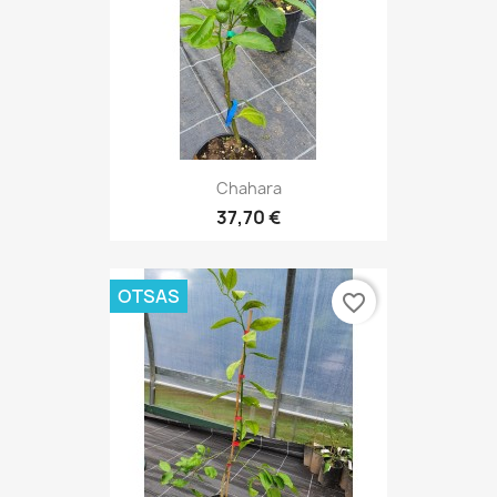
Chahara
37,70 €
OTSAS
favorite_border