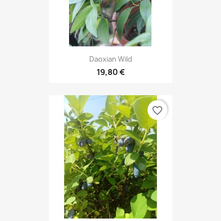
Daoxian Wild
19,80 €
favorite_border