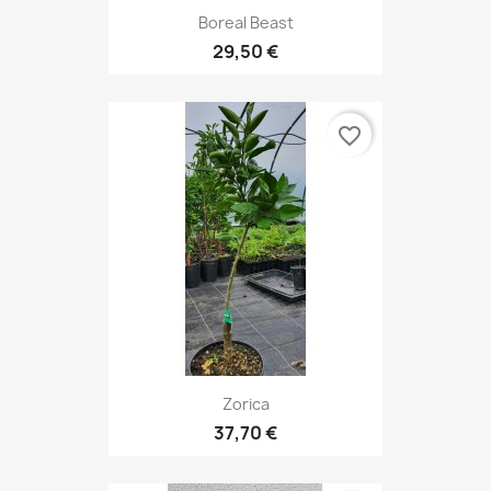
Boreal Beast
29,50 €
favorite_border
Zorica
37,70 €