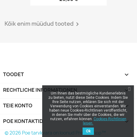
Kõik enim müüdud tooted

TOODET

RECHTLICHE INFORMATIONEN

Um Ihnen das bestmögliche Kundenerlebnis
zu bieten, nutzt diese Seite Cookies. Indem Sie
Ihre Seite nutzen, erklären Sie sich mit der
TEIE KONTO

Verwendung von Cookies einverstanden. Wir
haben neue Cookies-Richtlinien veröffentlicht,
in denen Sie mehr über die Cookies, die wir
nutzen, erfahren können.
Cookies-Richtlinien
POE KONTAKTID
keyboard_arrow_down
lesen.
Ok
© 2026 Poe tarvkvara on loonud PrestaShop™