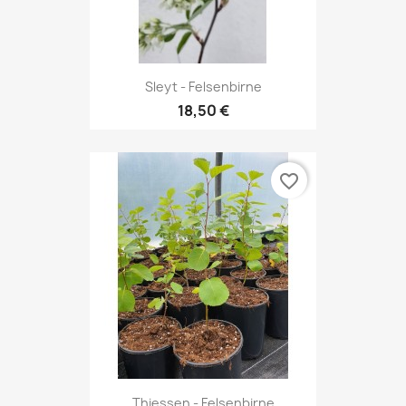
Sleyt - Felsenbirne
18,50 €
favorite_border
Thiessen - Felsenbirne