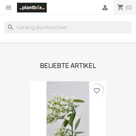
shopping_cart


(0)
search
BELIEBTE ARTIKEL
favorite_border