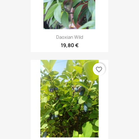
Daoxian Wild
19,80 €
favorite_border