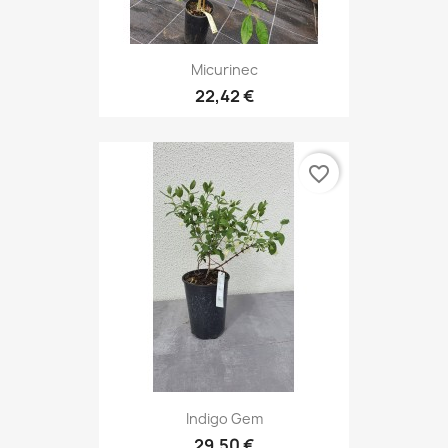
Micurinec
22,42 €
favorite_border
Indigo Gem
29,50 €