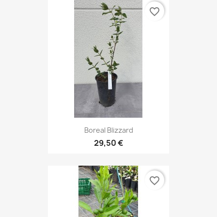
favorite_border
Boreal Blizzard
29,50 €
favorite_border