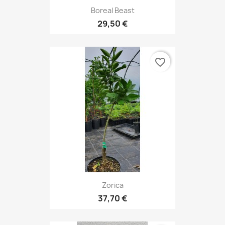
Boreal Beast
29,50 €
favorite_border
Zorica
37,70 €