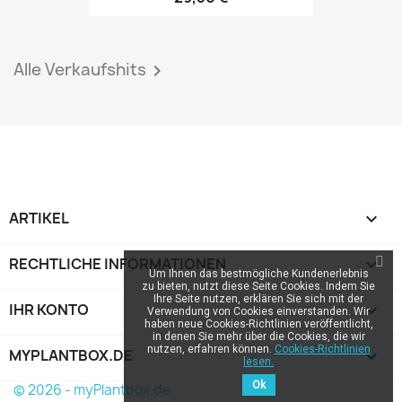
Alle Verkaufshits

ARTIKEL

RECHTLICHE INFORMATIONEN

Um Ihnen das bestmögliche Kundenerlebnis
zu bieten, nutzt diese Seite Cookies. Indem Sie
Ihre Seite nutzen, erklären Sie sich mit der
IHR KONTO

Verwendung von Cookies einverstanden. Wir
haben neue Cookies-Richtlinien veröffentlicht,
in denen Sie mehr über die Cookies, die wir
nutzen, erfahren können.
Cookies-Richtlinien
MYPLANTBOX.DE
keyboard_arrow_down
lesen.
Ok
© 2026 - myPlantbox.de