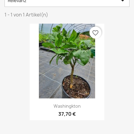

Relevanz
1 - 1 von 1 Artikel(n)
favorite_border
Washingkton
37,70 €