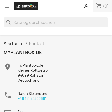
shopping_cart


(0)
search
Startseite
Kontakt
MYPLANTBOX.DE

myPlantbox.de
Kleiner Rottweg 5
94099 Ruhstorf
Deutschland

Rufen Sie uns an:
+49 151 72302661
Fax: