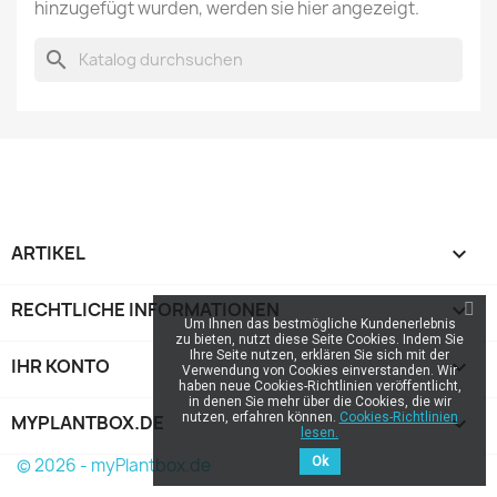
hinzugefügt wurden, werden sie hier angezeigt.
search
ARTIKEL

RECHTLICHE INFORMATIONEN

Um Ihnen das bestmögliche Kundenerlebnis
zu bieten, nutzt diese Seite Cookies. Indem Sie
Ihre Seite nutzen, erklären Sie sich mit der
IHR KONTO

Verwendung von Cookies einverstanden. Wir
haben neue Cookies-Richtlinien veröffentlicht,
in denen Sie mehr über die Cookies, die wir
nutzen, erfahren können.
Cookies-Richtlinien
MYPLANTBOX.DE
keyboard_arrow_down
lesen.
© 2026 - myPlantbox.de
Ok