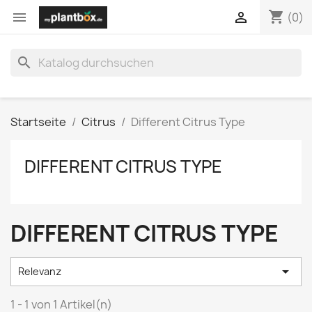
shopping_cart


(0)
search
Startseite
Citrus
Different Citrus Type
DIFFERENT CITRUS TYPE
DIFFERENT CITRUS TYPE

Relevanz
1 - 1 von 1 Artikel(n)