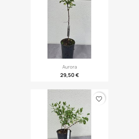
Aurora
29,50 €
favorite_border