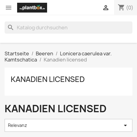
shopping_cart


(0)
search
Startseite
Beeren
Lonicera caerulea var.
Kamtschatica
Kanadien licensed
KANADIEN LICENSED
KANADIEN LICENSED

Relevanz