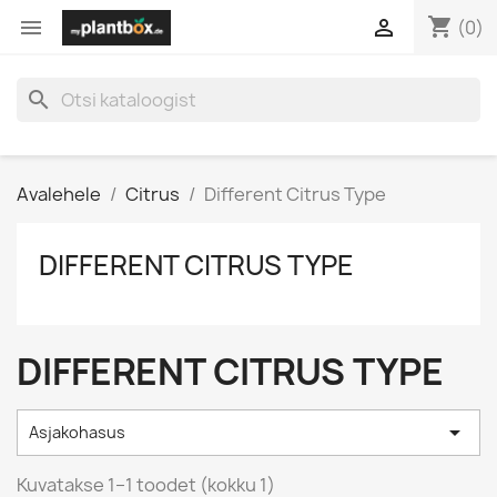
shopping_cart


(0)
search
Avalehele
Citrus
Different Citrus Type
DIFFERENT CITRUS TYPE
DIFFERENT CITRUS TYPE

Asjakohasus
Kuvatakse 1–1 toodet (kokku 1)