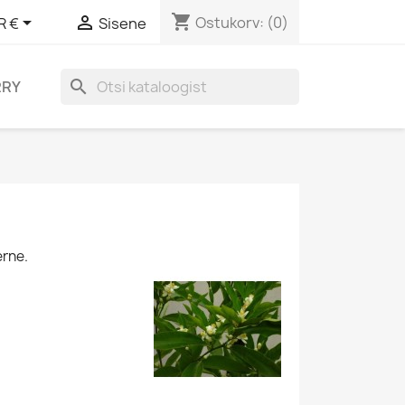
shopping_cart


Ostukorv:
(0)
R €
Sisene
search
RRY
erne.