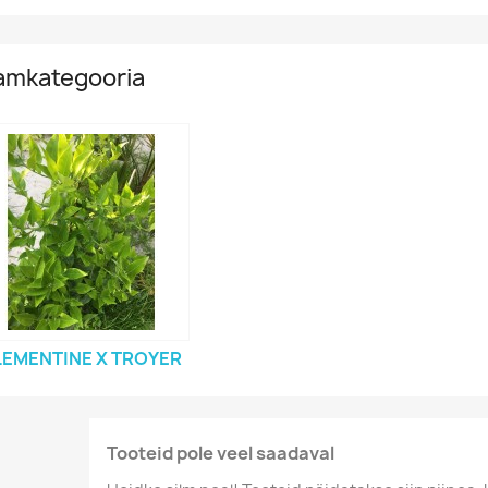
amkategooria
LEMENTINE X TROYER
Tooteid pole veel saadaval