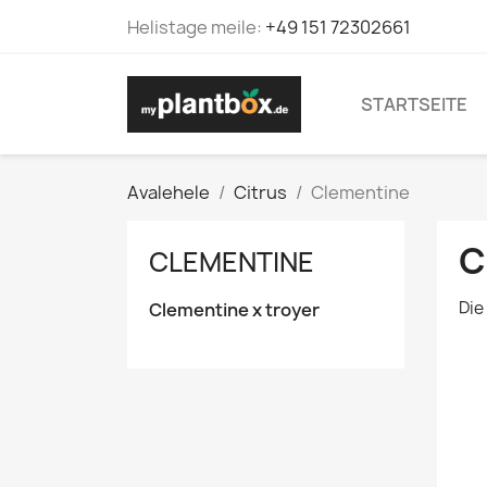
Helistage meile:
+49 151 72302661
STARTSEITE
Avalehele
Citrus
Clementine
C
CLEMENTINE
Die
Clementine x troyer