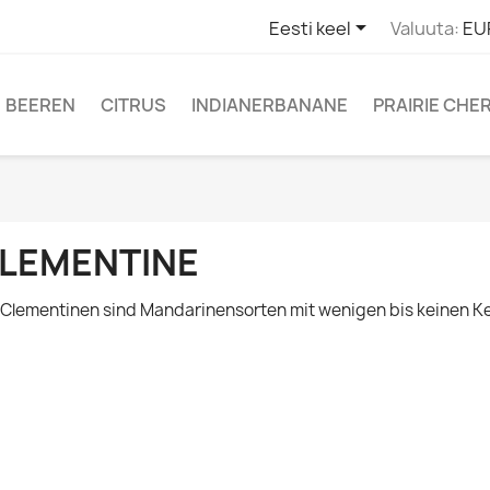

Eesti keel
Valuuta:
EU
BEEREN
CITRUS
INDIANERBANANE
PRAIRIE CHE
LEMENTINE
 Clementinen sind Mandarinensorten mit wenigen bis keinen K