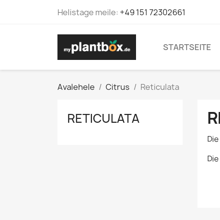
Helistage meile:
+49 151 72302661
STARTSEITE
Avalehele
Citrus
Reticulata
R
RETICULATA
Die
Die