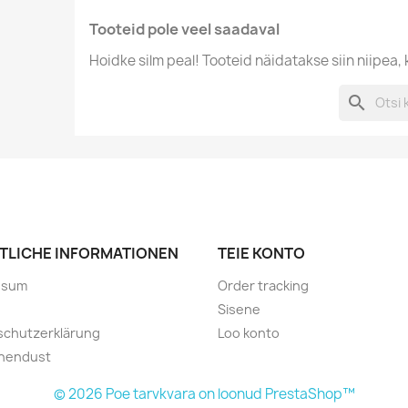
Tooteid pole veel saadaval
Hoidke silm peal! Tooteid näidatakse siin niipea, 
search
TLICHE INFORMATIONEN
TEIE KONTO
ssum
Order tracking
Sisene
schutzerklärung
Loo konto
ühendust
© 2026 Poe tarvkvara on loonud PrestaShop™