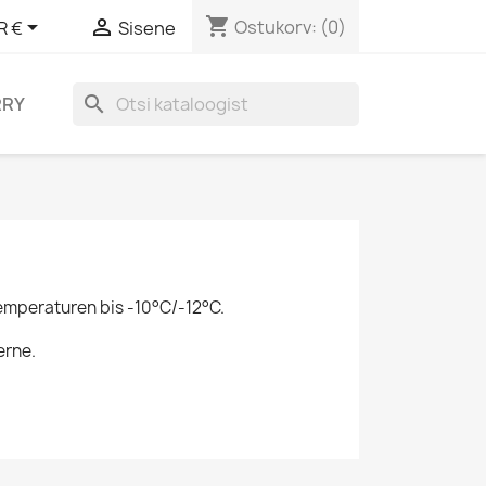
shopping_cart


Ostukorv:
(0)
R €
Sisene
search
RRY
Temperaturen bis -10°C/-12°C.
erne.