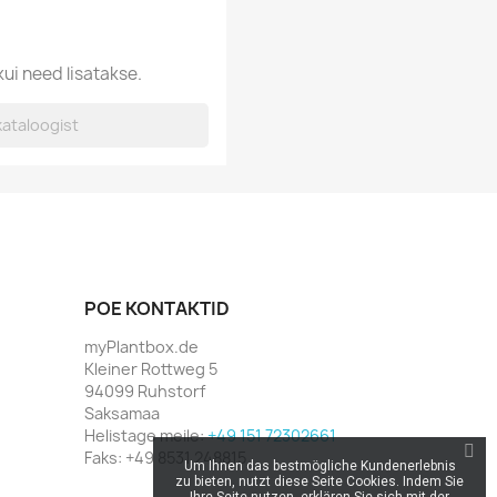
kui need lisatakse.
POE KONTAKTID
myPlantbox.de
Kleiner Rottweg 5
94099 Ruhstorf
Saksamaa
Helistage meile:
+49 151 72302661
Faks:
+49 8531 248815
Um Ihnen das bestmögliche Kundenerlebnis
zu bieten, nutzt diese Seite Cookies. Indem Sie