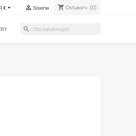
shopping_cart


Ostukorv:
(0)
R €
Sisene
search
RRY