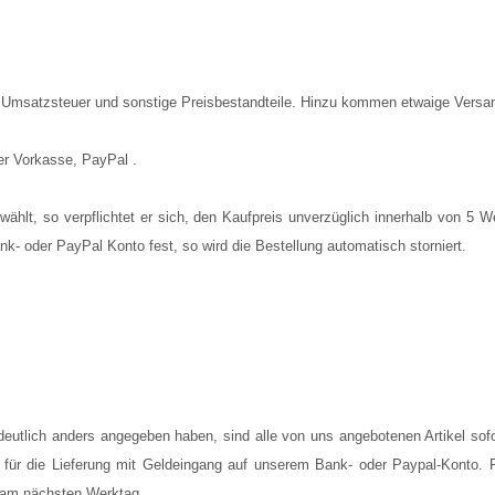
he Umsatzsteuer und sonstige Preisbestandteile. Hinzu kommen etwaige Versa
per Vorkasse, PayPal .
ählt, so verpflichtet er sich, den Kaufpreis unverzüglich innerhalb von 5 
k- oder PayPal Konto fest, so wird die Bestellung automatisch storniert.
deutlich anders angegeben haben, sind alle von uns angebotenen Artikel sofor
t für die Lieferung mit Geldeingang auf unserem Bank- oder Paypal-Konto. 
st am nächsten Werktag.