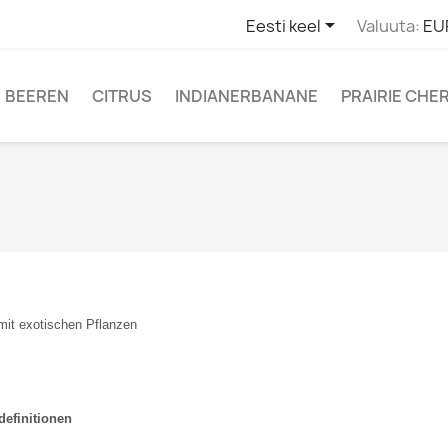

Eesti keel
Valuuta:
EU
BEEREN
CITRUS
INDIANERBANANE
PRAIRIE CHE
mit exotischen Pflanzen
efinitionen