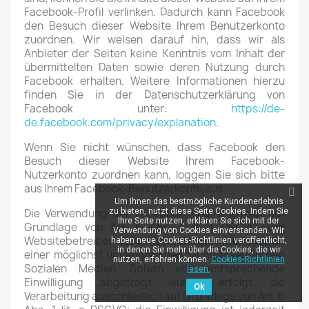
Facebook-Profil verlinken. Dadurch kann Facebook
den Besuch dieser Website Ihrem Benutzerkonto
zuordnen. Wir weisen darauf hin, dass wir als
Anbieter der Seiten keine Kenntnis vom Inhalt der
übermittelten Daten sowie deren Nutzung durch
Facebook erhalten. Weitere Informationen hierzu
finden Sie in der Datenschutzerklärung von
Facebook unter:
https://de-
de.facebook.com/privacy/explanation
.
Wenn Sie nicht wünschen, dass Facebook den
Besuch dieser Website Ihrem Facebook-
Nutzerkonto zuordnen kann, loggen Sie sich bitte
aus Ihrem Facebook-Benutzerkonto aus.
Um Ihnen das bestmögliche Kundenerlebnis
Die Verwendung der Facebook Plugins erfolgt auf
zu bieten, nutzt diese Seite Cookies. Indem Sie
Ihre Seite nutzen, erklären Sie sich mit der
Grundlage von Art. 6 Abs. 1 lit. f DSGVO. Der
Verwendung von Cookies einverstanden. Wir
Websitebetreiber hat ein berechtigtes Interesse an
haben neue Cookies-Richtlinien veröffentlicht,
in denen Sie mehr über die Cookies, die wir
einer möglichst umfangreichen Sichtbarkeit in den
nutzen, erfahren können.
Cookies-Richtlinien
Sozialen Medien. Sofern eine entsprechende
lesen.
Einwilligung abgefragt wurde, erfolgt die
Ok
Verarbeitung ausschließlich auf Grundlage von Art. 6