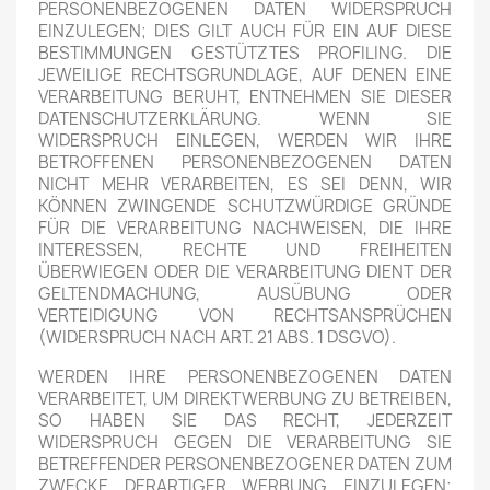
PERSONENBEZOGENEN DATEN WIDERSPRUCH
EINZULEGEN; DIES GILT AUCH FÜR EIN AUF DIESE
BESTIMMUNGEN GESTÜTZTES PROFILING. DIE
JEWEILIGE RECHTSGRUNDLAGE, AUF DENEN EINE
VERARBEITUNG BERUHT, ENTNEHMEN SIE DIESER
DATENSCHUTZERKLÄRUNG. WENN SIE
WIDERSPRUCH EINLEGEN, WERDEN WIR IHRE
BETROFFENEN PERSONENBEZOGENEN DATEN
NICHT MEHR VERARBEITEN, ES SEI DENN, WIR
KÖNNEN ZWINGENDE SCHUTZWÜRDIGE GRÜNDE
FÜR DIE VERARBEITUNG NACHWEISEN, DIE IHRE
INTERESSEN, RECHTE UND FREIHEITEN
ÜBERWIEGEN ODER DIE VERARBEITUNG DIENT DER
GELTENDMACHUNG, AUSÜBUNG ODER
VERTEIDIGUNG VON RECHTSANSPRÜCHEN
(WIDERSPRUCH NACH ART. 21 ABS. 1 DSGVO).
WERDEN IHRE PERSONENBEZOGENEN DATEN
VERARBEITET, UM DIREKTWERBUNG ZU BETREIBEN,
SO HABEN SIE DAS RECHT, JEDERZEIT
WIDERSPRUCH GEGEN DIE VERARBEITUNG SIE
BETREFFENDER PERSONENBEZOGENER DATEN ZUM
ZWECKE DERARTIGER WERBUNG EINZULEGEN;