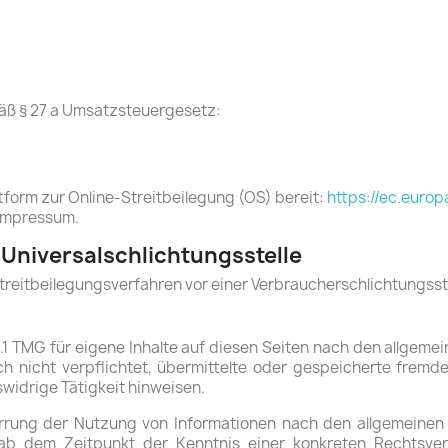
ß § 27 a Umsatzsteuergesetz:
ttform zur Online-Streitbeilegung (OS) bereit:
https://ec.euro
 Impressum.
Universal­schlichtungs­stelle
 Streitbeilegungsverfahren vor einer Verbraucherschlichtungsst
.1 TMG für eigene Inhalte auf diesen Seiten nach den allgeme
ch nicht verpflichtet, übermittelte oder gespeicherte fre
widrige Tätigkeit hinweisen.
rrung der Nutzung von Informationen nach den allgemeinen 
 ab dem Zeitpunkt der Kenntnis einer konkreten Rechtsve