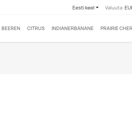

Eesti keel
Valuuta:
EU
BEEREN
CITRUS
INDIANERBANANE
PRAIRIE CHE