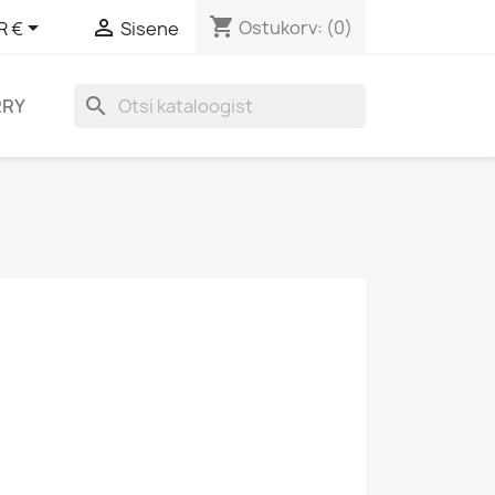
shopping_cart


Ostukorv:
(0)
R €
Sisene
search
RRY