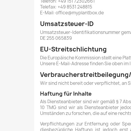
Telefon: +49 151 72302661
Telefax: +49 8531 248815
E-Mail: office@myplantbox.de
Umsatzsteuer-ID
Umsatzsteuer-Identifikationsnummer gemä
DE 255 065839
EU-Streitschlichtung
Die Europäische Kommission stellt eine Pla
Unsere E-Mail-Adresse finden Sie oben im
Verbraucher­streit­beilegung/
Wir sind nicht bereit oder verpflichtet, an
Haftung für Inhalte
Als Diensteanbieter sind wir gemäß § 7 Abs
10 TMG sind wir als Diensteanbieter jedo
Umständen zu forschen, die auf eine rechts
Verpflichtungen zur Entfernung oder Spe
diesbezügliche Haftung ist jedoch erst