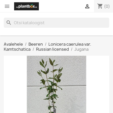
shopping_cart


(0)
search
Avalehele
Beeren
Lonicera caerulea var.
Kamtschatica
Russian licensed
Jugana