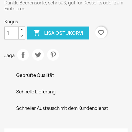
Dunkle Beerensorte, sehr süß, gut für Desserts oder zum
Einfrieren.
Kogus

favorite_border
LISA OSTUKORVI
Jaga
Geprüfte Qualität
Schnelle Lieferung
Schneller Austausch mit dem Kundendienst