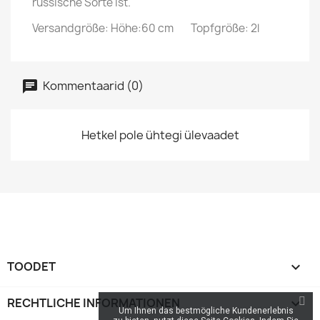
russische Sorte ist.
Versandgröße:
Höhe:60 cm
Topfgröße: 2l
Kommentaarid (0)
Hetkel pole ühtegi ülevaadet
TOODET

RECHTLICHE INFORMATIONEN

Um Ihnen das bestmögliche Kundenerlebnis